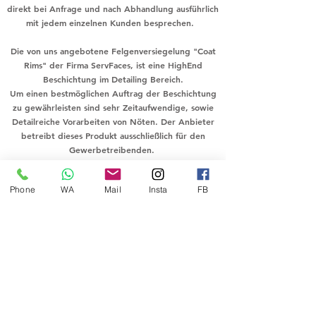
direkt bei Anfrage und nach Abhandlung ausführlich
mit jedem einzelnen Kunden besprechen.
Die von uns angebotene Felgenversiegelung "Coat
Rims" der Firma ServFaces, ist eine HighEnd
Beschichtung im Detailing Bereich.
Um einen bestmöglichen Auftrag der Beschichtung
zu gewährleisten sind sehr Zeitaufwendige, sowie
Detailreiche Vorarbeiten von Nöten. Der Anbieter
betreibt dieses Produkt ausschließlich für den
Gewerbetreibenden.
Wir kommen der Forderung nach und das auch mit
bestem Gewissen, dieses Produkt nicht an den
Phone
WA
Mail
Insta
FB
Laien/Privatmann über unseren Produktverkauf
weiter zu geben. Dieses Produkt gehört
ausschließlich in Hände von Fachleuten im Bereich
der Kraftfahrzeugaufbereitung mit Jahrelanger
Erfahrung!