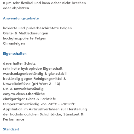
8 µm sehr flexibel und kann daher nicht brechen
oder abplatzen.
Anwendungsgebiete
lackierte und pulverbeschichtete Felgen
Glanz- & Mattlackierungen
hochglanzpolierte Felgen
Chromfelgen
Eigenschaften
dauerhafter Schutz
sehr hohe hydrophobe Eigenschaft
waschanlagenbeständig & glanzstabil
beständig gegen Reinigungsmittel &
Umwelteinflüsse (pH-Wert 2 - 13)
UV- & umweltbeständig
easy-to-clean-Oberfläche
einzigartiger Glanz & Farbtiefe
temperaturbeständig von -50°C - +1050°C
Applikation im Airbrushverfahren zur Herstellung
der höchstmöglichen Schichtdicke, Standzeit &
Performance
Standzeit