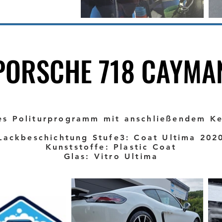
PORSCHE 718 CAYMA
PORSCHE 718 CAYMA
es Politurprogramm mit anschließendem K
Lackbeschichtung Stufe3: Coat Ultima 202
Kunststoffe: Plastic Coat
Glas: Vitro Ultima