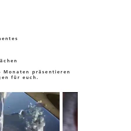
mentes
lächen
36 Monaten präsentieren
gen für euch.