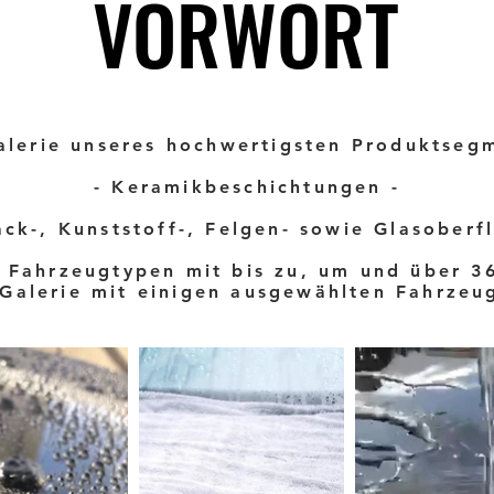
VORWORT
VORWORT
alerie unseres hochwertigsten Produktseg
- Keramikbeschichtungen -
ack-, Kunststoff-, Felgen- sowie Glasoberf
e Fahrzeugtypen mit bis zu, um und über 
r Galerie mit einigen ausgewählten Fahrzeu